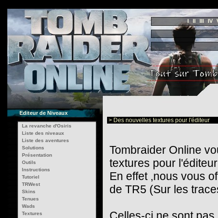
I
II
III
IV
Editeur de Niveaux
> Des nouvelles textures pour l'éditeur
La revanche d'Osiris
Liste des niveaux
Liste des aventures
Tombraider Online vo
Solutions
Présentation
textures pour l'éditeur
Outils
Instructions
En effet ,nous vous o
Tutoriel
TRWest
de TR5 (Sur les trace
Skins
Tenues
Wads
Celles-çi ne sont pas 
Textures