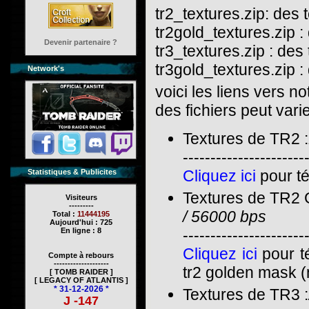
tr2_textures.zip: des
tr2gold_textures.zip 
Devenir partenaire ?
tr3_textures.zip : de
tr3gold_textures.zip : 
Network's
voici les liens vers no
des fichiers peut vari
Textures de TR2 :
----------------------
Cliquez ici
pour té
Statistiques & Publicites
Textures de TR2 
Visiteurs
---------
/ 56000 bps
Total :
11444195
Aujourd'hui : 725
En ligne : 8
----------------------
Cliquez ici
pour té
Compte à rebours
--------------------
tr2 golden mask (n
[ TOMB RAIDER ]
[ LEGACY OF ATLANTIS ]
* 31-12-2026 *
Textures de TR3 :
J -147