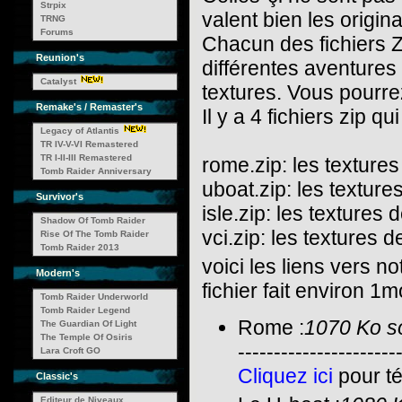
Strpix
valent bien les origin
TRNG
Forums
Chacun des fichiers Z
Reunion's
différentes aventure
Catalyst
textures. Vous pourre
Remake's / Remaster's
Il y a 4 fichiers zip q
Legacy of Atlantis
TR IV-V-VI Remastered
TR I-II-III Remastered
rome.zip: les textur
Tomb Raider Anniversary
uboat.zip: les textur
Survivor's
isle.zip: les textures 
Shadow Of Tomb Raider
vci.zip: les textures 
Rise Of The Tomb Raider
Tomb Raider 2013
voici les liens vers n
Modern's
fichier fait environ 1m
Tomb Raider Underworld
Tomb Raider Legend
Rome :
1070 Ko so
The Guardian Of Light
The Temple Of Osiris
----------------------
Lara Croft GO
Cliquez ici
pour té
Classic's
Editeur de Niveaux