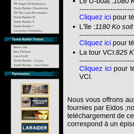
Le U-boat :
1080 K
TR Angel Of Darkness
----------------------
Tomb Raider Chronicles
TR The Last Revelation
Cliquez ici
pour té
Tomb Raider III
Tomb Raider II
L'île :
1180 Ko soit
Tomb Raider I
Consoles Portables
----------------------
Tomb Raider Online
Cliquez ici
pour té
Notre site
La tour VCI:
825 K
Nos Forums
Lara Croft
----------------------
Tomb Raider - Le jeu
Tomb Raider - Les Films
Cliquez ici
pour té
Partenaires
VCI.
Nous vous offrons aus
fournies par Eidos ;no
teléchargement de cel
correspond à un épiso