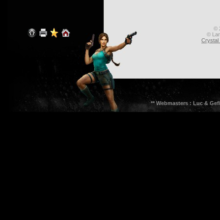
© 
© Lar
Crysta
** Webmasters : Luc & Gef8