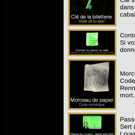
dans 
caban
Conta
Si vo
donne
Morc
Code 
Renne
mort.
Passe
Sert 
Louv