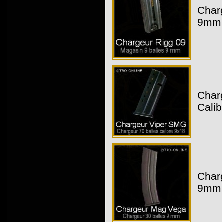
Charg
9mm,
Char
Calib
Char
9mm,