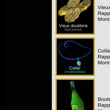
Vieux
Rapp
Mont
Collie
Rapp
Mont
Boute
Rapp