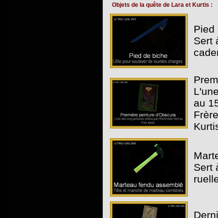
Objets de la quête de Lara et Kurtis :
Pied 
Sert 
cade
Premi
L'une
au 15
Frère
Kurti
Mart
Sert 
ruell
Derni