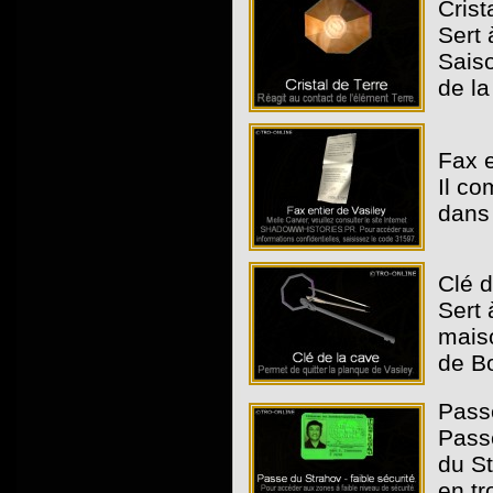
Crist
Sert 
Saiso
de la
Fax e
Il co
dans
Clé d
Sert 
maiso
de B
Passe
Passe
du St
en tr