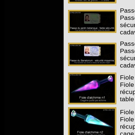
Passe
Pass
sécur
cada
Pass
Pass
sécur
cada
Fiole
Fiole
récup
table
Fiole
Fiole
récup
cage