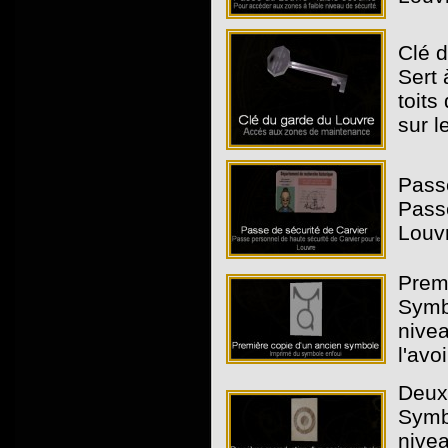
Clé d
Sert
toits
sur le
Passe
Passe
Louvr
Premi
Symbo
nivea
l'avo
Deux
Symbo
nivea