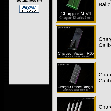
Soutenez notre site
Ball
Charg
Calib
Char
Calib
Charg