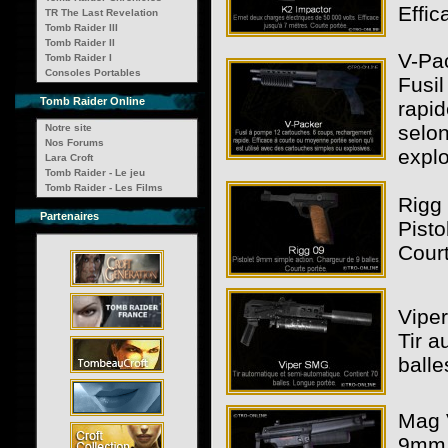
Effic
TR The Last Revelation
Tomb Raider III
Tomb Raider II
V-Pac
Tomb Raider I
Consoles Portables
Fusi
Tomb Raider Online
rapid
selon
Notre site
Nos Forums
explo
Lara Croft
Tomb Raider - Le jeu
Tomb Raider - Les Films
Rigg 
Partenaires
Pisto
Court
Vipe
Tir a
balle
Mag 
9mm, 