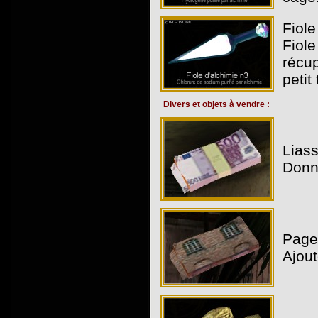
Fiole
Fiole
récup
petit
Divers et objets à vendre :
Liass
Donn
Page
Ajou