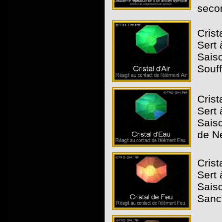
seco
Crista
Sert 
Saiso
Souff
Crist
Sert 
Saiso
de N
Crist
Sert 
Saiso
Sanc