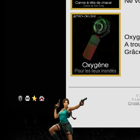
Ne vo
Oxyg
A tro
Grâce
© 
© Lar
Crysta