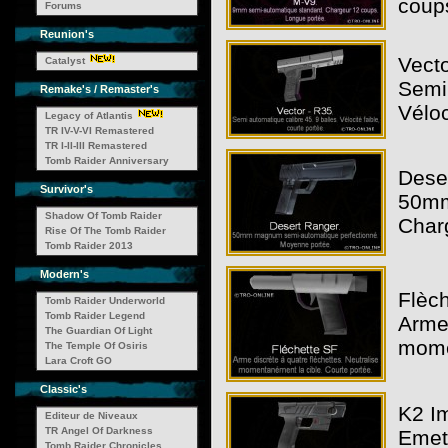
coup
Forums
Reunion's
Vecto
Catalyst
Semi 
Remake's / Remaster's
Véloc
Legacy of Atlantis
TR IV-V-VI Remastered
TR I-II-III Remastered
Tomb Raider Anniversary
Dese
Survivor's
50mm
Shadow Of Tomb Raider
Char
Rise Of The Tomb Raider
Tomb Raider 2013
Modern's
Flèch
Tomb Raider Underworld
Tomb Raider Legend
Arme 
The Guardian Of Light
mome
The Temple Of Osiris
Lara Croft GO
Classic's
K2 Im
Editeur de Niveaux
TR Angel Of Darkness
Emet 
Tomb Raider Chronicles