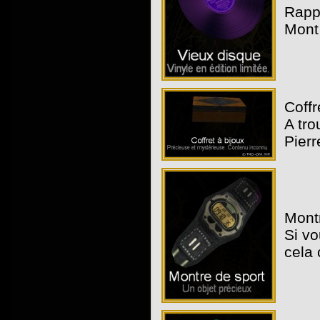
Rapp
Mont
Coffr
A tro
Pierr
Montr
Si vo
cela 