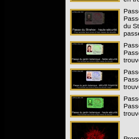
Passe
Passe
du St
passe
Passe
Passe
trouv
Passe
Passe
trouv
Passe
Passe
trouv
Premi