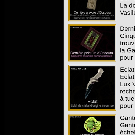
La de
Vasil
Derni
Cinqu
trouv
la Ga
pour 
Eclat
Eclat
Lux V
reche
à tue
pour 
Gante
Gant
échel