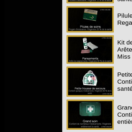
Pilul
Rega
Kit 
Arêt
Miss 
Petit
Cont
santé
Grand
Cont
entiè