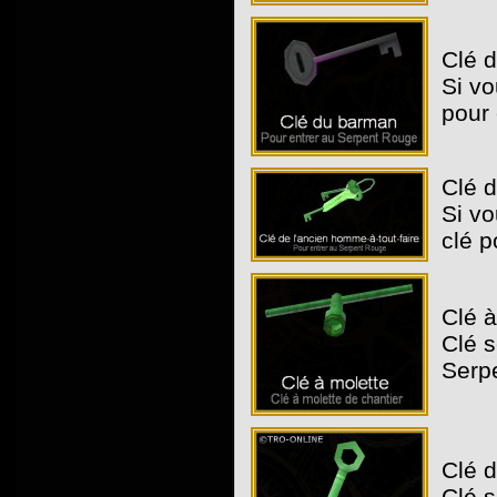
Clé 
Si vo
pour 
Clé d
Si vo
clé p
Clé à
Clé s
Serpe
Clé de
Clé s