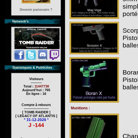
simp
Devenir partenaire ?
porté
Network's
Scorp
Pisto
ball
Statistiques & Publicites
Boran
Pisto
Visiteurs
---------
ball
Total :
11447738
Aujourd'hui : 765
En ligne : 16
Compte à rebours
Munitions :
--------------------
[ TOMB RAIDER ]
[ LEGACY OF ATLANTIS ]
* 31-12-2026 *
J -144
Char