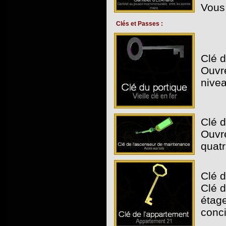
Vous 
Clés et Passes :
Clé d
Ouvre
nivea
Clé d
Ouvre
quatr
Clé d
Clé 
étage
conci