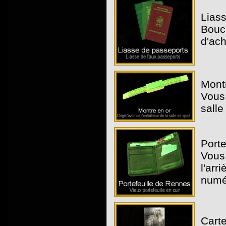
Liass
Bouch
d'ach
Montr
Vous 
salle
Porte
Vous 
l'arr
numé
Carte