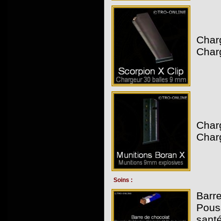
Char
Char
Char
Charg
Soins :
Barre
Pous
santé