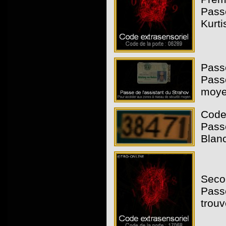
Passe
Kurti
Passe
Pass
moyen
Code
Passe
Blanc
Secon
Passe
trouv