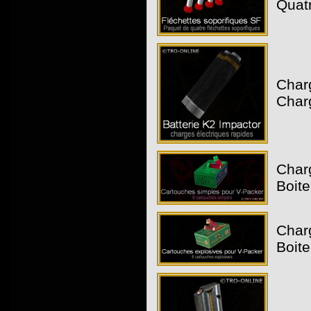
Quatr
Char
Charg
Char
Boite
Char
Boite