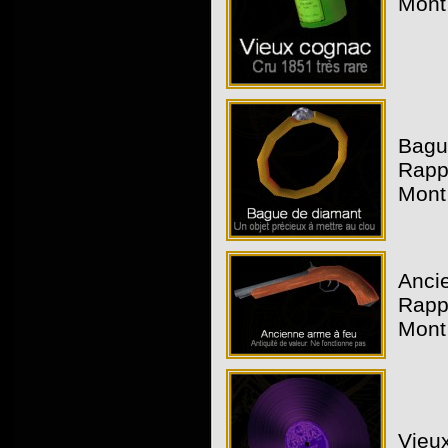
Mont
Bagu
Rapp
Mont
Anci
Rapp
Mont
Vieux