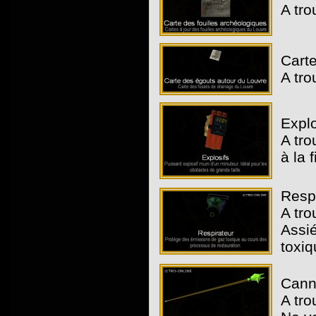
A tro
Carte
A tro
Explo
A tro
à la 
Respi
A tro
Assié
toxiq
Canne
A tro