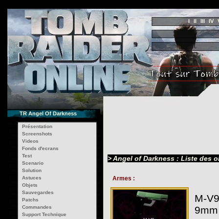
I
II
III
IV
TR Angel Of Darkness
Présentation
Screenshots
Videos
Fonds d'ecrans
Test
> Angel of Darkness : Liste des o
Scenario
Solution
Astuces
Armes :
Objets
Sauvegardes
M-V9
Patchs
Commandes
9mm 
Support Technique