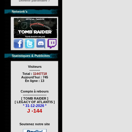
Devenir partenaire ?
Network's
Statistiques & Publicites
Visiteurs
---------
Total :
11447718
Aujourd'hui : 745
En ligne : 13
Compte à rebours
--------------------
[ TOMB RAIDER ]
[ LEGACY OF ATLANTIS ]
* 31-12-2026 *
J -144
Soutenez notre site