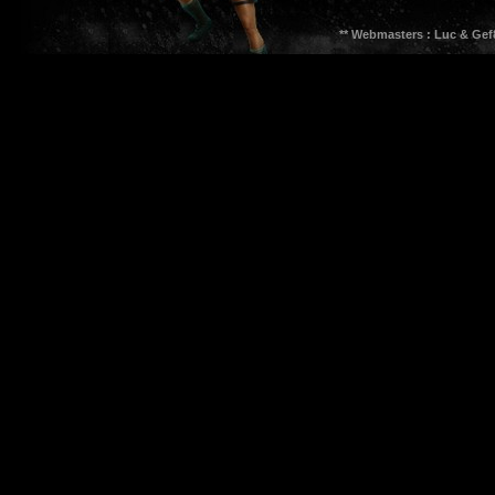
** Webmasters : Luc & Gef8