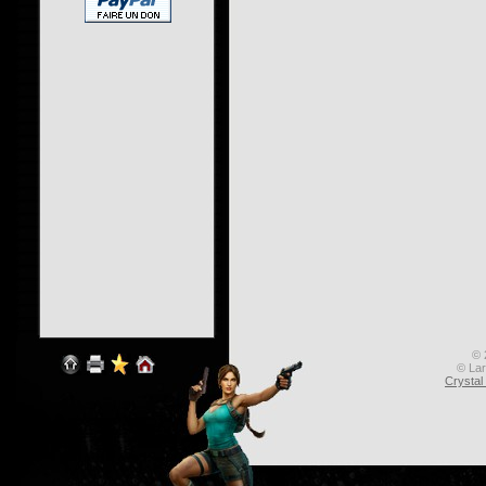
© 
© Lar
Crysta