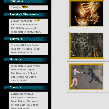
Reunion's
Catalyst
Remake's / Remaster's
Legacy of Atlantis
TR IV-V-VI Remastered
TR I-II-III Remastered
Tomb Raider Anniversary
Survivor's
Shadow Of Tomb Raider
Rise Of The Tomb Raider
Tomb Raider 2013
Modern's
Tomb Raider Underworld
Tomb Raider Legend
The Guardian Of Light
The Temple Of Osiris
Lara Croft GO
Classic's
Editeur de Niveaux
TR Angel Of Darkness
Tomb Raider Chronicles
TR The Last Revelation
Tomb Raider III