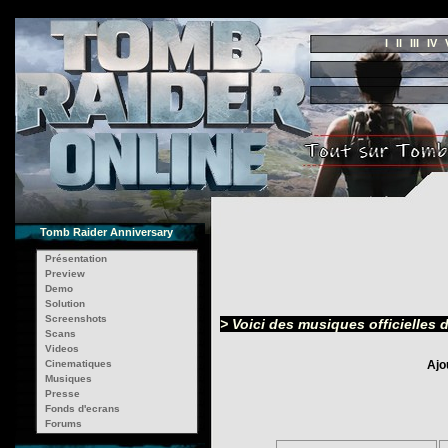
I
II
III
IV
Tomb Raider Anniversary
Présentation
Preview
Demo
Solution
Screenshots
> Voici des musiques officielles
Scans
Videos
Cinematiques
Ajo
Musiques
Presse
Fonds d'ecrans
Forums