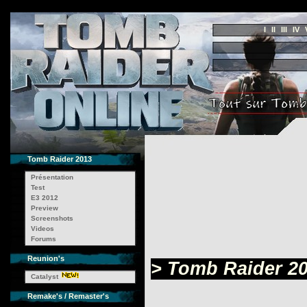
I
II
III
IV
Tomb Raider 2013
Présentation
Test
E3 2012
Preview
Screenshots
Videos
Forums
Reunion's
> Tomb Raider 20
Catalyst
Remake's / Remaster's