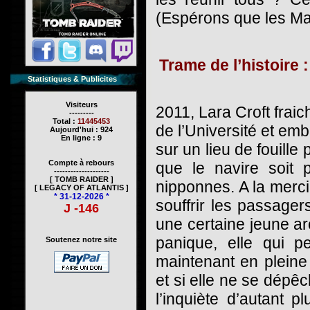
(Espérons que les Maya
Trame de l’histoire :
Statistiques & Publicites
Visiteurs
2011, Lara Croft frai
---------
Total :
11445453
de l’Université et em
Aujourd'hui : 924
En ligne : 9
sur un lieu de fouille
Compte à rebours
que le navire soit
--------------------
[ TOMB RAIDER ]
nipponnes. A la merci 
[ LEGACY OF ATLANTIS ]
* 31-12-2026 *
souffrir les passager
J -146
une certaine jeune ar
panique, elle qui p
Soutenez notre site
maintenant en pleine
et si elle ne se dépê
l’inquiète d’autant 