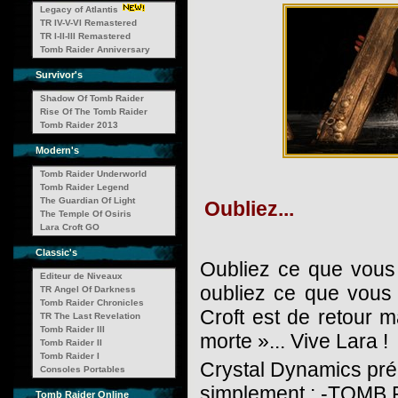
Legacy of Atlantis
TR IV-V-VI Remastered
TR I-II-III Remastered
Tomb Raider Anniversary
Survivor's
Shadow Of Tomb Raider
Rise Of The Tomb Raider
Tomb Raider 2013
Modern's
Tomb Raider Underworld
Tomb Raider Legend
The Guardian Of Light
Oubliez...
The Temple Of Osiris
Lara Croft GO
Classic's
Oubliez ce que vous
Editeur de Niveaux
oubliez ce que vous
TR Angel Of Darkness
Tomb Raider Chronicles
Croft est de retour m
TR The Last Revelation
Tomb Raider III
morte »... Vive Lara !
Tomb Raider II
Tomb Raider I
Crystal Dynamics prép
Consoles Portables
simplement : -TOMB
Tomb Raider Online