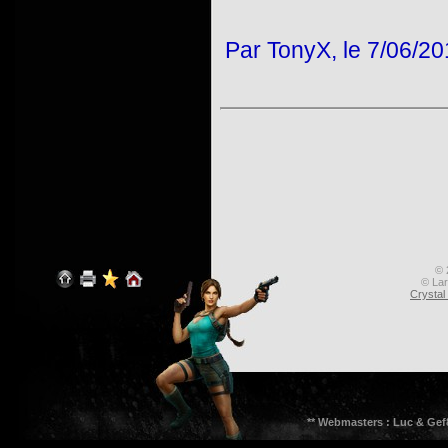
Par TonyX, le 7/06/20
© 
© Lar
Crysta
** Webmasters : Luc & Gef8