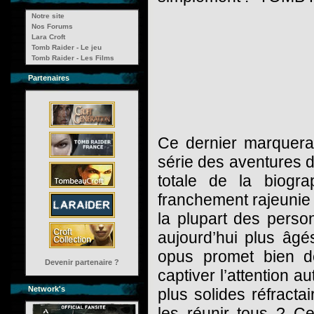
Notre site
Nos Forums
Lara Croft
Tomb Raider - Le jeu
Tomb Raider - Les Films
Partenaires
Ce dernier marquera
série des aventures de
totale de la biogra
franchement rajeunie 
la plupart des pers
aujourd’hui plus âg
opus promet bien d
Devenir partenaire ?
captiver l’attention 
Network's
plus solides réfrac
les réunir tous ? Ce