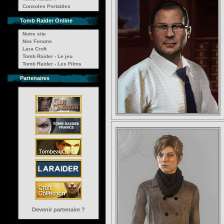
Consoles Portables
Tomb Raider Online
Notre site
Nos Forums
Lara Croft
Tomb Raider - Le jeu
Tomb Raider - Les Films
Partenaires
Devenir partenaire ?