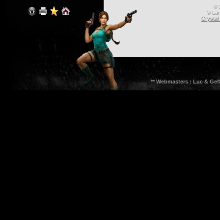
© 
© Lar
Crysta
** Webmasters : Luc & Gef8