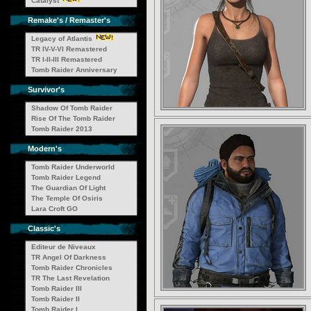
Catalyst
Remake's / Remaster's
Legacy of Atlantis
TR IV-V-VI Remastered
TR I-II-III Remastered
Tomb Raider Anniversary
Survivor's
Shadow Of Tomb Raider
Rise Of The Tomb Raider
Tomb Raider 2013
Modern's
Tomb Raider Underworld
Tomb Raider Legend
The Guardian Of Light
The Temple Of Osiris
Lara Croft GO
Classic's
Editeur de Niveaux
TR Angel Of Darkness
Tomb Raider Chronicles
TR The Last Revelation
Tomb Raider III
Tomb Raider II
Tomb Raider I