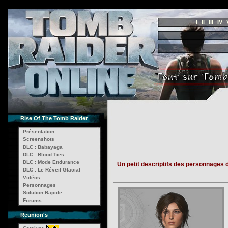
I
II
III
IV
Rise Of The Tomb Raider
Présentation
Screenshots
DLC : Babayaga
DLC : Blood Ties
DLC : Mode Endurance
Un petit descriptifs des personnages d
DLC : Le Réveil Glacial
Vidéos
Personnages
Solution Rapide
Forums
Reunion's