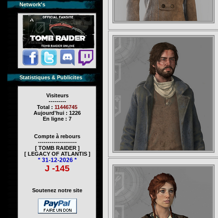
Network's
Statistiques & Publicites
Visiteurs
---------
Total :
11446745
Aujourd'hui : 1226
En ligne : 7
Compte à rebours
--------------------
[ TOMB RAIDER ]
[ LEGACY OF ATLANTIS ]
* 31-12-2026 *
J -145
Soutenez notre site