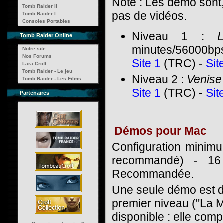
Note : Les démo sont,
Tomb Raider II
pas de vidéos.
Tomb Raider I
Consoles Portables
Niveau 1 :
Tomb Raider Online
minutes/56000bp
Notre site
Nos Forums
Site 1
(TRC) -
Sit
Lara Croft
Tomb Raider - Le jeu
Niveau 2 :
Venise
Tomb Raider - Les Films
Site 1
(TRC) -
Sit
Partenaires
Démos pour Mac
Configuration minim
recommandé) - 1
Recommandée.
Une seule démo est d
premier niveau ("La M
disponible : elle co