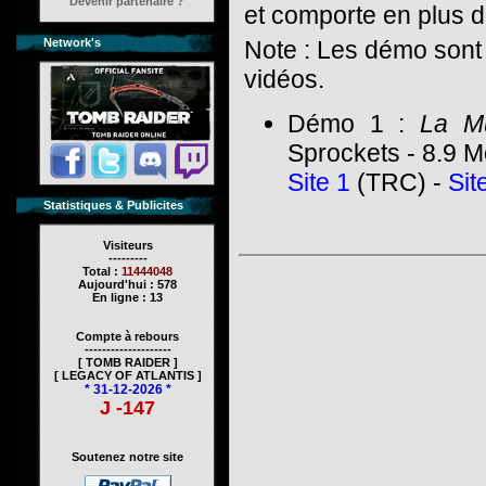
Devenir partenaire ?
et comporte en plus d
Network's
Note : Les démo sont 
vidéos.
Démo 1 :
La Mu
Sprockets - 8.9 
Site 1
(TRC) -
Sit
Statistiques & Publicites
Visiteurs
---------
Total :
11444048
Aujourd'hui : 578
En ligne : 13
Compte à rebours
--------------------
[ TOMB RAIDER ]
[ LEGACY OF ATLANTIS ]
* 31-12-2026 *
J -147
Soutenez notre site