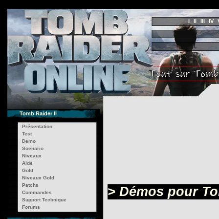
I
II
III
IV
Tomb Raider II
Présentation
Test
Demo
Scenario
Niveaux
Aide
Gold
Niveaux Gold
Patchs
> Démos pour To
Commandes
Support Technique
Forums