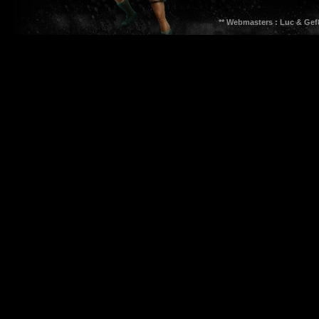
** Webmasters : Luc & Gef8