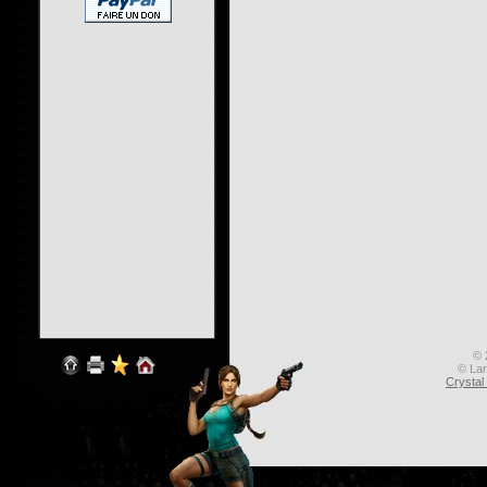
© 
© Lar
Crysta