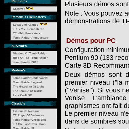
Reunion's
Plusieurs démos sont 
Catalyst
Note : Vous pouvez a
Remake's / Remaster's
démonstrations de TR
Legacy of Atlantis
TR IV-V-VI Remastered
TR I-II-III Remastered
Tomb Raider Anniversary
Démos pour PC
Survivor's
Configuration minimu
Shadow Of Tomb Raider
Pentium 90 (133 rec
Rise Of The Tomb Raider
Tomb Raider 2013
Carte 3D Recomman
Modern's
Deux démos sont di
Tomb Raider Underworld
premier niveau ("la 
Tomb Raider Legend
The Guardian Of Light
("Venise"). Si vous n
The Temple Of Osiris
Lara Croft GO
Venise. L'ambianc
Classic's
graphismes ont fait d
Editeur de Niveaux
Le premier niveau n'es
TR Angel Of Darkness
dans de sombres soute
Tomb Raider Chronicles
TR The Last Revelation
Tomb Raider III