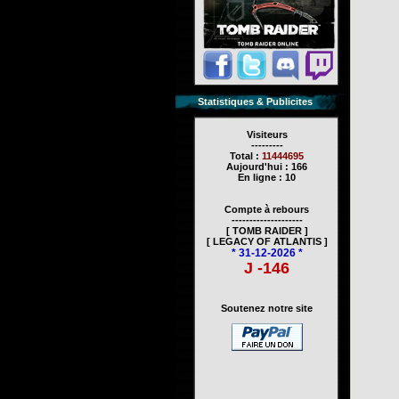
Statistiques & Publicites
Visiteurs
---------
Total :
11444695
Aujourd'hui : 166
En ligne : 10
Compte à rebours
--------------------
[ TOMB RAIDER ]
[ LEGACY OF ATLANTIS ]
* 31-12-2026 *
J -146
Soutenez notre site