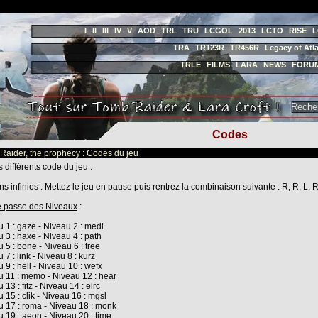
I
II
III
IV
V
AOD
TRL
TRU
LCGOL
2013
LCTO
RISE
L
TRA
TR123R
TR456R
Legacy of Atla
TRLE
FILMS
LARA
NEWS
FORU
Codes
aider, the prophecy : Codes du jeu
s différents code du jeu :
ns infinies : Mettez le jeu en pause puis rentrez la combinaison suivante : R, R, L, 
e passe des Niveaux
:
u 1 : gaze - Niveau 2 : medi
u 3 : haxe - Niveau 4 : path
u 5 : bone - Niveau 6 : tree
 7 : link - Niveau 8 : kurz
u 9 : hell - Niveau 10 : wefx
u 11 : memo - Niveau 12 : hear
 13 : fitz - Niveau 14 : elrc
u 15 : clik - Niveau 16 : mgsl
u 17 : roma - Niveau 18 : monk
u 19 : aeon - Niveau 20 : time