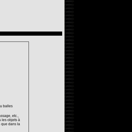
u balles
ssage, etc.,
s les objets à
s que dans la