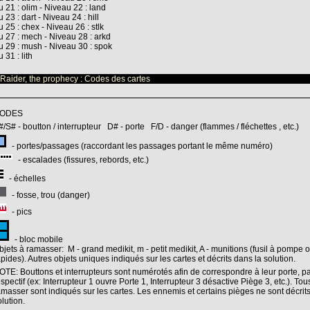
u 21 : olim - Niveau 22 : land
 23 : dart - Niveau 24 : hill
u 25 : chex - Niveau 26 : stlk
u 27 : mech - Niveau 28 : arkd
u 29 : mush - Niveau 30 : spok
 31 : lith
aider, the prophecy : Codes des cartes
ODES
#/S# - boutton / interrupteur D# - porte
F
/
D
- danger (flammes / fléchettes , etc.)
- portes/passages (raccordant les passages portant le même numéro)
- escalades (fissures, rebords, etc.)
- échelles
- fosse, trou (danger)
- pics
- bloc mobile
bjets à ramasser:
M
- grand medikit,
m
- petit medikit,
A
- munitions (fusil à pompe o
apides). Autres objets uniques indiqués sur les cartes et décrits dans la solution.
OTE: Bouttons et interrupteurs sont numérotés afin de correspondre à leur porte, pa
espectif (ex: Interrupteur 1 ouvre Porte 1, Interrupteur 3 désactive Piège 3, etc.). Tou
amasser sont indiqués sur les cartes. Les ennemis et certains pièges ne sont décrit
olution.