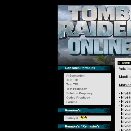
> Tomb R
Consoles Portables
Voici le
Présentation
Munitio
Test TR1
Test TR2
Mots d
Test Prophecy
- Nivea
Solution Prophecy
- Nivea
Codes Prophecy
- Nivea
Forums
- Niveau
- Nivea
Reunion's
- Nivea
- Niveau
Catalyst
- Nivea
- Nivea
Remake's / Remaster's
- Nivea