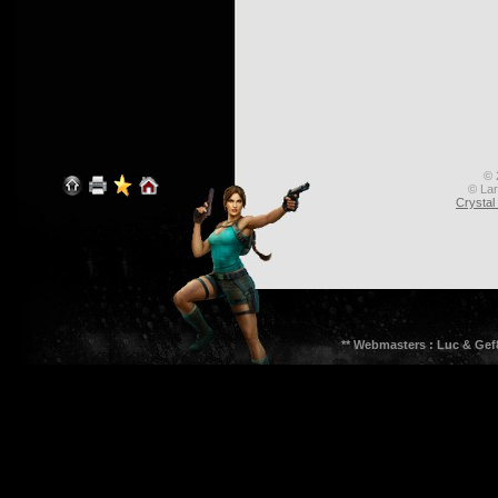
© 
© Lar
Crysta
** Webmasters : Luc & Gef8