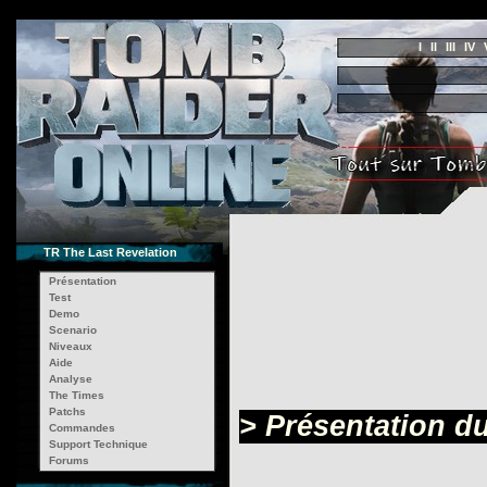
I
II
III
IV
TR The Last Revelation
Présentation
Test
Demo
Scenario
Niveaux
Aide
Analyse
The Times
Patchs
> Présentation d
Commandes
Support Technique
Forums