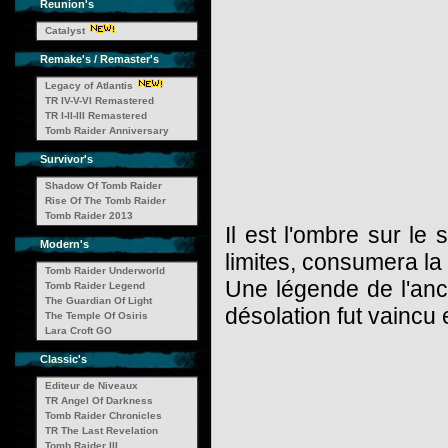
Reunion's
Catalyst
Remake's / Remaster's
Legacy of Atlantis
TR IV-V-VI Remastered
TR I-II-III Remastered
Tomb Raider Anniversary
Survivor's
Shadow Of Tomb Raider
Rise Of The Tomb Raider
Tomb Raider 2013
Il est l'ombre sur le 
Modern's
limites, consumera la t
Tomb Raider Underworld
Une légende de l'anc
Tomb Raider Legend
The Guardian Of Light
désolation fut vaincu
The Temple Of Osiris
Lara Croft GO
Classic's
Editeur de Niveaux
TR Angel Of Darkness
Tomb Raider Chronicles
TR The Last Revelation
Tomb Raider III