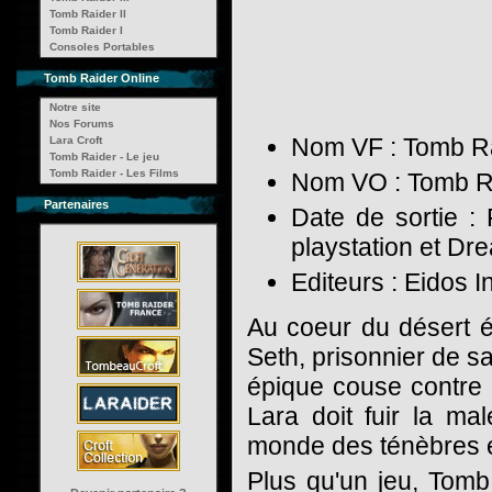
Tomb Raider II
Tomb Raider I
Consoles Portables
Tomb Raider Online
Notre site
Nos Forums
Nom VF : Tomb Rai
Lara Croft
Tomb Raider - Le jeu
Tomb Raider - Les Films
Nom VO : Tomb Ra
Partenaires
Date de sortie 
playstation et Dr
Editeurs : Eidos I
Au coeur du désert ég
Seth, prisonnier de sa
épique couse contre 
Lara doit fuir la mal
monde des ténèbres é
Plus qu'un jeu, Tomb 