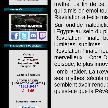
Devenir partenaire ?
mythe. La fin de cet 
qui a mis en émoi tous
Network's
Révélation a t-elle m
Sur fond de malédicti
l'Egypte au sein du p
Révélation Finale bé
lumières sublimes...
Statistiques & Publicites
Révélation Finale no
Visiteurs
merveilleux. Core-
---------
Total :
11444676
épisode, le plus innov
Aujourd'hui : 147
En ligne : 33
Tomb Raider, La Révé
Compte à rebours
ses mythes séculaire
--------------------
[ TOMB RAIDER ]
semblent avoir renoué
[ LEGACY OF ATLANTIS ]
* 31-12-2026 *
qu'est-ce que la Révé
J -146
Soutenez notre site