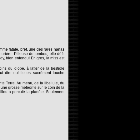
emme fatale, bref, une des rares nanas
turière. Pilleuse de tombes, elle défit
ndy, bien entendu! En gros, la miss est
ns du globe, à latter de la bestiole
aut dire qu'elle est sacrément louche
e Terre. Au menu, de la libellule, du
 une grosse météorite sur le coin de la
aillou a percuté la planète. Seulement