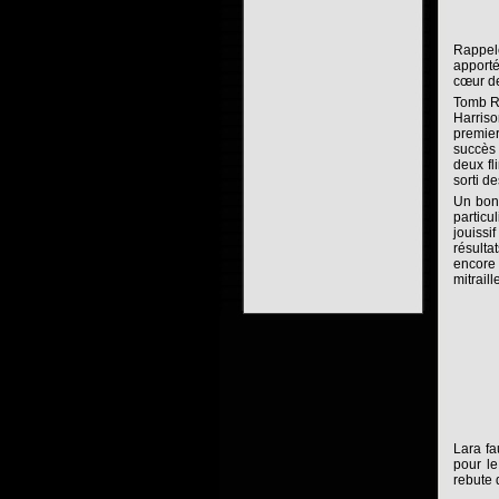
Rappele
apporté
cœur de
Tomb Ra
Harriso
premie
succès 
deux fl
sorti d
Un bon 
particu
jouissi
résulta
encore 
mitraill
Lara fa
pour le
rebute d