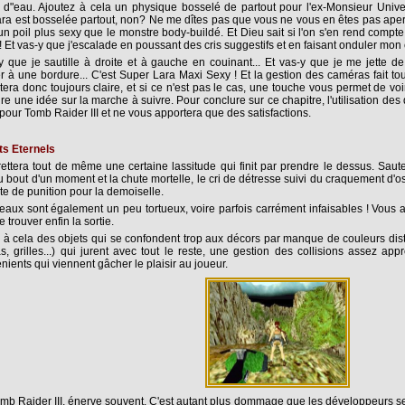
 d"eau. Ajoutez à cela un physique bosselé de partout pour l'ex-Monsieur Unive
Lara est bosselée partout, non? Ne me dîtes pas que vous ne vous en êtes pas aperçu
 poil plus sexy que le monstre body-buildé. Et Dieu sait si l'on s'en rend compte
 ! Et vas-y que j'escalade en poussant des cris suggestifs et en faisant onduler mon 
y que je sautille à droite et à gauche en couinant... Et vas-y que je me jette 
er à une bordure... C'est Super Lara Maxi Sexy ! Et la gestion des caméras fait to
tera donc toujours claire, et si ce n'est pas le cas, une touche vous permet de voi
ire une idée sur la marche à suivre. Pour conclure sur ce chapitre, l'utilisation de
 pour Tomb Raider III et ne vous apportera que des satisfactions.
ts Eternels
ettera tout de même une certaine lassitude qui finit par prendre le dessus. Saute
u bout d'un moment et la chute mortelle, le cri de détresse suivi du craquement d'os
te de punition pour la demoiselle.
eaux sont également un peu tortueux, voire parfois carrément infaisables ! Vous 
 trouver enfin la sortie.
 à cela des objets qui se confondent trop aux décors par manque de couleurs dist
s, grilles...) qui jurent avec tout le reste, une gestion des collisions assez app
nients qui viennent gâcher le plaisir au joueur.
omb Raider III, énerve souvent. C'est autant plus dommage que les développeurs s