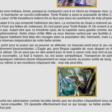
z-vous Indiana Jones, puisque je comparais Lara à ce héros au chapeau mou. La qu
 à l'aventurier un succès indéniable. Tomb Raider a assis la popularité de Miss 
 pauv' ch'tits travailleurs indiens fut un faux pas dans les aventures de Indy (d'a
ider II n'a pas remporté l'adhésion des fans. La recherche du Graal a redonné 
n Ford ses lettres de noblesses. Et c'est pareil pour Tomb Raider III. On revient 
rs pas. Autant dire que ce troisième opus de la superbe nana gaulée comme un
phénoménal. Notre chère ch'tite fifille va vous étonner surtout par ses facilités à
ingues habituels font déjà des ravages dans la population des méchants, mais Lar
es réserves inépuisables de notre belle armée.
point pour le joueur qui va pouvoir se défouler, un mauvais point pour le jeu c
lièrement transcendantes. L'Eagle gin, gros flingue capable de vous stopper un 
f à utiliser. On ne peut pas en dire autant pour le fusil à canon scié, trop lent et 
ts escomptés. Le fusil à harpon, lui, est assez sympathique. Transpercer de par
quelques miliciens donne fréquemment un large sourire au joueur avide de sang. 
eur, même si ses munitions s'épuisent vite... trop vite peut-être.
uche ses adversaires comme les blés tandis que les douilles s'éparpillent sous s
 lance-roquettes. S'il éparpille effectivement tout ce qui bouge, sa faible port
'un poil.