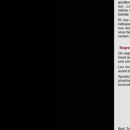
gouttes
oui... 
même un
belette
Et vas-
rattrap
vue res
vous fa
certain
Regre
On regr
lourd a
une sor
Les niv
avant de
Ajoutez
piranha
inconvé
Bref, T