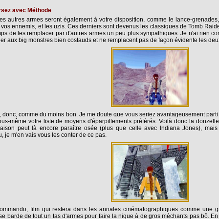
rsez avec Méthode
s autres armes seront également à votre disposition, comme le lance-grenades
 vos ennemis, et les uzis. Ces derniers sont devenus les classiques de Tomb Raider
ps de les remplacer par d'autres armes un peu plus sympathiques. Je n'ai rien co
uer aux big monstres bien costauds et ne remplacent pas de façon évidente les deux
 donc, comme du moins bon. Je me doute que vous seriez avantageusement parti 
ous-même votre liste de moyens d'éparpillements préférés. Voilà donc la donzel
aison peut là encore paraître osée (plus que celle avec Indiana Jones), mais
, je m'en vais vous les conter de ce pas.
ommando, film qui restera dans les annales cinématographiques comme une gr
se barde de tout un tas d'armes pour faire la nique à de gros méchants pas bô. E