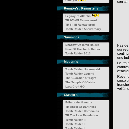
Catalyst
son car
Remake's / Remaster's
Legacy of Atlantis
TR IV-V-VI Remastered
TR I-II-III Remastered
Tomb Raider Anniversary
Survivor's
Shadow Of Tomb Raider
Pas de 
Rise Of The Tomb Raider
qui réu
continu
Tomb Raider 2013
une Ind
Modern's
Le troi
carnivo
Tomb Raider Underworld
c't'histo
Tomb Raider Legend
Revenon
The Guardian Of Light
croco e
The Temple Of Osiris
tronche
Lara Croft GO
voilà, 
Classic's
Editeur de Niveaux
TR Angel Of Darkness
Tomb Raider Chronicles
TR The Last Revelation
Tomb Raider III
Tomb Raider II
Tomb Raider I