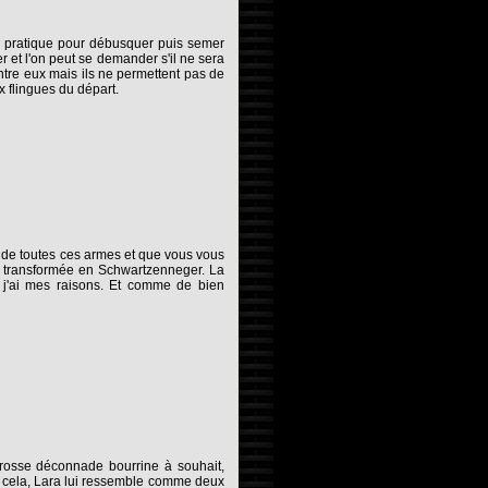
, pratique pour débusquer puis semer
 et l'on peut se demander s'il ne sera
ntre eux mais ils ne permettent pas de
 flingues du départ.
de toutes ces armes et que vous vous
le transformée en Schwartzenneger. La
 j'ai mes raisons. Et comme de bien
osse déconnade bourrine à souhait,
n cela, Lara lui ressemble comme deux