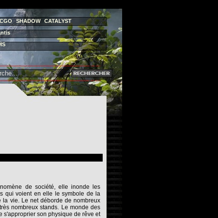
CGO
SHADOW
CATALYST
ntis
MS
hénomène de société, elle inonde les
 qui voient en elle le symbole de la
e la vie. Le net déborde de nombreux
de très nombreux stands. Le monde des
e s'approprier son physique de rêve et