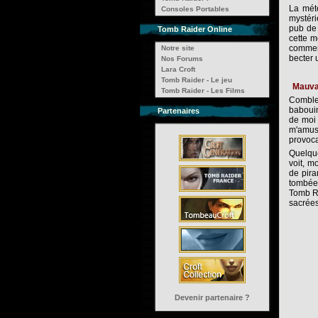
La mété
Consoles Portables
mystéri
pub de 
Tomb Raider Online
cette m
commenc
Notre site
becter 
Nos Forums
Lara Croft
Tomb Raider - Le jeu
Mauva
Tomb Raider - Les Films
Comble 
babouin
Partenaires
de moi 
m'amus
provoca
Quelque
voit, m
de pira
tombée 
Tomb Ra
sacrée
Devenir partenaire ?