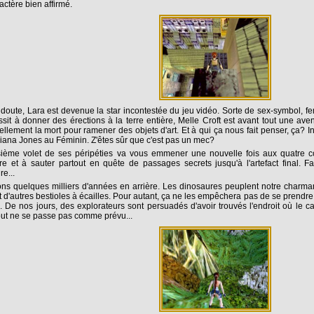
actère bien affirmé.
doute, Lara est devenue la star incontestée du jeu vidéo. Sorte de sex-symbol, f
ssit à donner des érections à la terre entière, Melle Croft est avant tout une aven
ellement la mort pour ramener des objets d'art. Et à qui ça nous fait penser, ça? I
iana Jones au Féminin. Z'êtes sûr que c'est pas un mec?
sième volet de ses péripéties va vous emmener une nouvelle fois aux quatre coi
re et à sauter partout en quête de passages secrets jusqu'à l'artefact final. F
ire...
s quelques milliers d'années en arrière. Les dinosaures peuplent notre charmant
t d'autres bestioles à écailles. Pour autant, ça ne les empêchera pas de se prendre
. De nos jours, des explorateurs sont persuadés d'avoir trouvés l'endroit où le c
tout ne se passe pas comme prévu...