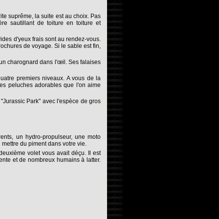
ite suprême, la suite est au choix. Pas
e sautillant de toiture en toiture et
vides d'yeux frais sont au rendez-vous.
chures de voyage. Si le sable est fin,
un charognard dans l'œil. Ses falaises
quatre premiers niveaux. A vous de la
ses peluches adorables que l'on aime
 "Jurassic Park" avec l'espèce de gros
rents, un hydro-propulseur, une moto
 mettre du piment dans votre vie.
euxième volet vous avait déçu. Il est
ente et de nombreux humains à latter.