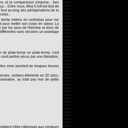
rs, et la comparaison s'impose... ben
... Entre nous, Miss Croft est tout de
 tout au long des pérégrinations de la
corps...
de trente mètres en contrebas pour me
ut pour mettre son corps en valeur. La
r par les yeux de l'héroïne et donc de
s différentes vues est donc un avantage
r de plate-forme en plate-forme, c'est
 sont parfois vécus par une libération,
allez errer pendant de longues heures
inctes, certains éléments en 2D (pics,
roximative, au total pas mal de petits
emblent s'être intéressés aux rondeurs