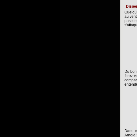
Dispe
Quelque
au vent
pas tem
s'attaq
Du bon,
ferez v
compar
entendu
Dans c
Arnold 