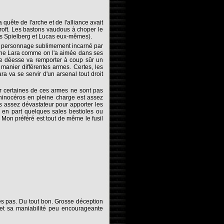
ête de l'arche et de l'alliance avait
Croft. Les bastons vaudous à choper le
près Spielberg et Lucas eux-mêmes).
au personnage sublimement incarné par
à une Lara comme on l'a aimée dans ses
e déesse va remporter à coup sûr un
 manier différentes armes. Certes, les
a va se servir d'un arsenal tout droit
ar certaines de ces armes ne sont pas
rhinocéros en pleine charge est assez
pas assez dévastateur pour apporter les
t en part quelques sales bestioles ou
Mon préféré est tout de même le fusil
es pas. Du tout bon. Grosse déception
ée et sa maniabilité peu encourageante