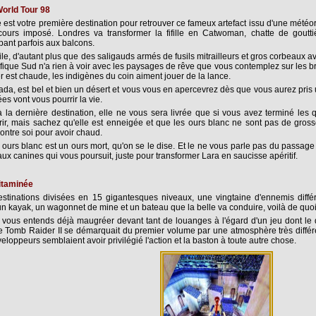
orld Tour 98
de est votre première destination pour retrouver ce fameux artefact issu d'une météor
ours imposé. Londres va transformer la fifille en Catwoman, chatte de gouttièr
ppant parfois aux balcons.
ile, d'autant plus que des saligauds armés de fusils mitrailleurs et gros corbeaux a
fique Sud n'a rien à voir avec les paysages de rêve que vous contemplez sur les bro
er est chaude, les indigènes du coin aiment jouer de la lance.
da, est bel et bien un désert et vous vous en apercevrez dès que vous aurez pris 
es vont vous pourrir la vie.
 la dernière destination, elle ne vous sera livrée que si vous avez terminé les 
ir, mais sachez qu'elle est enneigée et que les ours blanc ne sont pas de gros
contre soi pour avoir chaud.
ours blanc est un ours mort, qu'on se le dise. Et le ne vous parle pas du passage
aux canines qui vous poursuit, juste pour transformer Lara en saucisse apéritif.
itaminée
stinations divisées en 15 gigantesques niveaux, une vingtaine d'ennemis diffé
n kayak, un wagonnet de mine et un bateau que la belle va conduire, voilà de quoi
 vous entends déjà maugréer devant tant de louanges à l'égard d'un jeu dont le d
e Tomb Raider II se démarquait du premier volume par une atmosphère très différ
eloppeurs semblaient avoir privilégié l'action et la baston à toute autre chose.