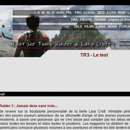
I
II
III
IV
V
AOD
TRL
TRU
LCGOL
2013
LCTO
RISE
L
TRA
TR123R
TR456R
Legacy of Atla
TRLE
FILMS
LARA
NEWS
FORU
TR3 - Le test
est
aider 3 : Jamais deux sans trois...
 de revenir sur la troublante personnalité de la belle Lara Croft. Véritable p
s des jeunes joueurs amoureux de sa silhouette d'ange et des jeunes joueuses
oderne, à savoir une gonzesse qui ne s'en laisse pas compter par les aléas d
 dans toutes les tenues et dans toutes le positions. Les magasins lui dédient 
américains consacre plusieurs volumes à ses aventures et même les télé tentent d