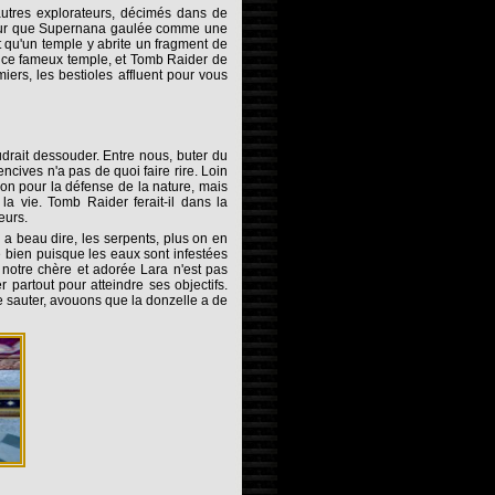
autres explorateurs, décimés dans de
 pour que Supernana gaulée comme une
t qu'un temple y abrite un fragment de
de ce fameux temple, et Tomb Raider de
iers, les bestioles affluent pour vous
drait dessouder. Entre nous, buter du
cives n'a pas de quoi faire rire. Loin
ion pour la défense de la nature, mais
 vie. Tomb Raider ferait-il dans la
eurs.
 beau dire, les serpents, plus on en
 bien puisque les eaux sont infestées
, notre chère et adorée Lara n'est pas
 partout pour atteindre ses objectifs.
de sauter, avouons que la donzelle a de