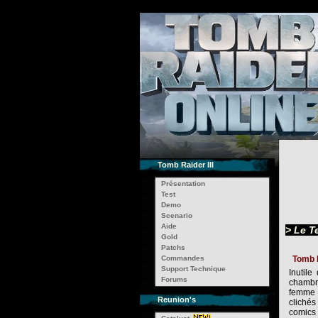
Tomb Raider III
Présentation
Test
Demo
Scenario
Aide
> Le T
Gold
Patchs
Commandes
Tomb R
Support Technique
Inutile
Forums
chambre
femme m
Reunion's
clichés
comics 