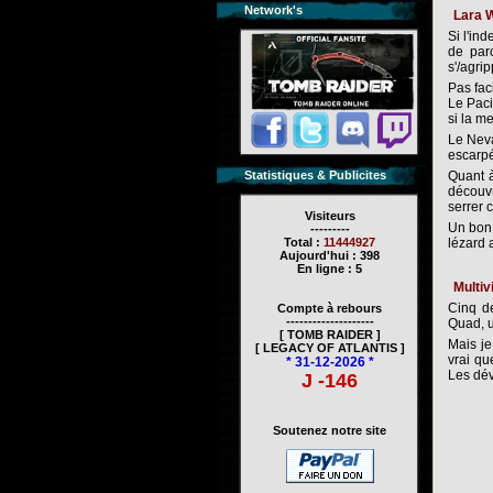
Network's
Lara W
Si l'in
de parc
s'/agri
Pas fac
Le Paci
si la m
Le Neva
escarpé
Statistiques & Publicites
Quant à
découvr
serrer 
Visiteurs
Un bon 
---------
Total :
11444927
lézard 
Aujourd'hui : 398
En ligne : 5
Multiv
Cinq de
Compte à rebours
--------------------
Quad, u
[ TOMB RAIDER ]
Mais je
[ LEGACY OF ATLANTIS ]
vrai qu
* 31-12-2026 *
Les dév
J -146
Soutenez notre site