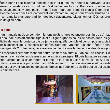
orite porte-t-elle malheur, comme elle le fit quelques années auparavant, à d'
euses circonstances ? En tout cas, c'est vachement louche. Bien assez louche
sous-vêtements vienne mettre l'Inde à sac. Pourquoi l'Inde? Et bien la légende di
étéorite. Voilà donc Lara parcourant tout d'abord la jungle pour trouver l'entrée 
er dans la plus pure tradition des jeux d'aventures/ plates-formes. Dès les prem
un doigt ou deux.
is goût
du mauvais goût, ce sont de mignons petits singes ou encore des tigres qu'il fau
 à tour de bras ou encore zigouiller du tigre à grands coups de bastos dans les gen
l'idée de jouer le porte-parole de je ne sais quelle pénible et corrompue associat
er à décimer deux espèces protégées n'est pas vraiment un bon départ dans la
tion gratuite ? Entre nous, cela ressemble plutôt à une faute de goût des développ
s méchants serpents viennent heureusement s'ajouter au tableau de chasse. On a
oins on a envie de les classer comme espèce protégée. Et puis la nature se venge
nhas avides de la chair tendre et ferme de la belette. Allez, ne vous affolez pas
dans le massacre pur et dur des ch'tits animaux. Elle continue en effet de sauter
ider est avant tout un jeu de plates-formes, ne l'oublions pas. Et pour ce qui est 
s compétences.