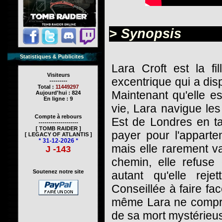
> Synopsis
Statistiques & Publicites
Lara Croft est la fi
Visiteurs
excentrique qui a dis
---------
Total :
11449297
Maintenant qu'elle e
Aujourd'hui : 824
En ligne : 9
vie, Lara navigue les
Compte à rebours
Est de Londres en ta
--------------------
[ TOMB RAIDER ]
payer pour l'apparte
[ LEGACY OF ATLANTIS ]
* 31-12-2026 *
mais elle rarement v
J -143
chemin, elle refuse
Soutenez notre site
autant qu'elle reje
Conseillée à faire fac
même Lara ne compre
de sa mort mystérieu