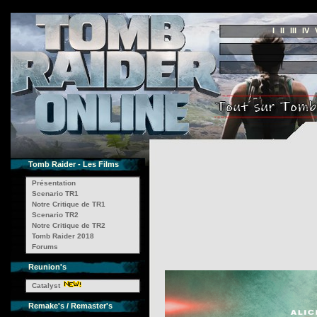
I
II
III
IV
Tomb Raider - Les Films
Présentation
Scenario TR1
Notre Critique de TR1
Scenario TR2
Notre Critique de TR2
Tomb Raider 2018
Forums
Reunion's
Catalyst
Remake's / Remaster's