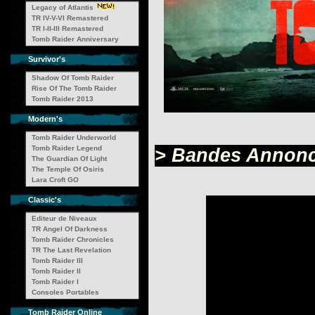
Legacy of Atlantis
TR IV-V-VI Remastered
TR I-II-III Remastered
Tomb Raider Anniversary
Survivor's
Shadow Of Tomb Raider
Rise Of The Tomb Raider
Tomb Raider 2013
Modern's
Tomb Raider Underworld
Tomb Raider Legend
> Bandes Annon
The Guardian Of Light
The Temple Of Osiris
Lara Croft GO
Classic's
Editeur de Niveaux
TR Angel Of Darkness
Tomb Raider Chronicles
TR The Last Revelation
Tomb Raider III
Tomb Raider II
Tomb Raider I
Consoles Portables
Tomb Raider Online