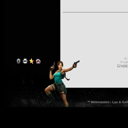
© 
© Lar
Crysta
** Webmasters : Luc & Gef8