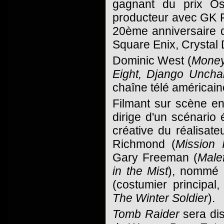
gagnant du prix O
producteur avec GK F
20ème anniversaire d
Square Enix, Crystal
Dominic West (
Money
Eight, Django Uncha
chaîne télé américai
Filmant sur scène e
dirige d'un scénario
créative du réalisate
Richmond (
Mission 
Gary Freeman (
Malef
in the Mist
), nommé 
(costumier principal
The Winter Soldier
).
Tomb Raider
sera dis