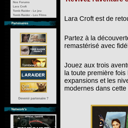
Nos Forums
Lara Croft
Tomb Raider - Le jeu
Tomb Raider - Les Films
Lara Croft est de retou
Partenaires
Partez à la découvert
remastérisé avec fidél
Jouez aux trois avent
la toute première fois
expansions et les niv
modernes dans cette c
Devenir partenaire ?
Network's