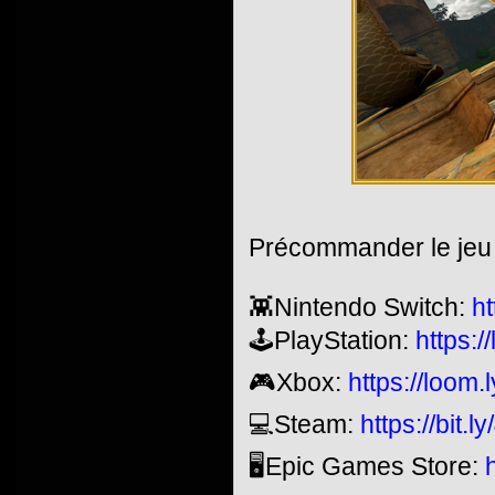
Précommander le jeu 
👾Nintendo Switch:
h
🕹️PlayStation:
https:
🎮Xbox:
https://loom
💻Steam:
https://bit.
🖥️Epic Games Store: