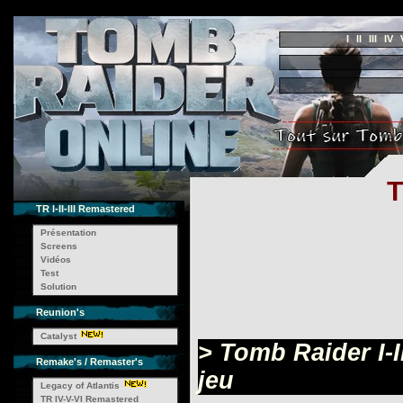
I
II
III
IV
T
TR I-II-III Remastered
Présentation
Screens
Vidéos
Test
Solution
Reunion's
Catalyst
> Tomb Raider I-I
Remake's / Remaster's
jeu
Legacy of Atlantis
TR IV-V-VI Remastered