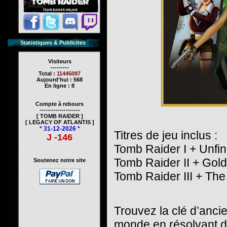
Statistiques & Publicites
Visiteurs
---------
Total :
11445097
Aujourd'hui : 568
En ligne : 8
Compte à rebours
--------------------
[ TOMB RAIDER ]
[ LEGACY OF ATLANTIS ]
* 31-12-2026 *
Titres de jeu inclus :
J -146
Tomb Raider I + Unfi
Tomb Raider II + Gol
Soutenez notre site
Tomb Raider III + The 
Trouvez la clé d’anci
monde en résolvant d