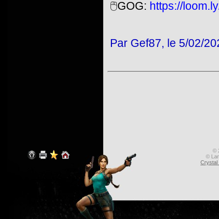
🖱️GOG:
https://loom.
Par Gef87, le 5/02/20
© 
© Lar
Crysta