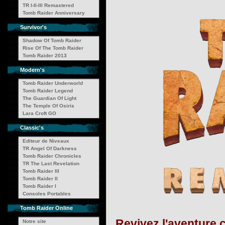
TR I-II-III Remastered
Tomb Raider Anniversary
Survivor's
Shadow Of Tomb Raider
Rise Of The Tomb Raider
Tomb Raider 2013
Modern's
Tomb Raider Underworld
Tomb Raider Legend
The Guardian Of Light
The Temple Of Osiris
Lara Croft GO
Classic's
Editeur de Niveaux
TR Angel Of Darkness
Tomb Raider Chronicles
TR The Last Revelation
Tomb Raider III
Tomb Raider II
Tomb Raider I
Consoles Portables
Tomb Raider Online
Revivez l'aventure 
Notre site