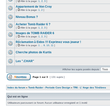
[
Aller à la page:
1
,
2
,
3
]
Appartement de Von Croy
[
Aller à la page:
1
,
2
]
Niveau Bonus ?
Acheter Tomb Raider 6 ?
[
Aller à la page:
1
,
2
,
3
]
Images de TOMB RAIDER 6
[
Aller à la page:
1
,
2
,
3
]
Réclamation à Eidos !!! Exprimez vous joueur !
[
Aller à la page:
1
...
9
,
10
,
11
]
Cherche photos de Kurtis
Les ".CHAR"
Afficher les sujets postés depuis:
Page
1
sur
3
[ 131 sujets ]
Index du forum
»
Tomb Raider - Periode Core Design
»
TR6 - L' Ange des Ténèbres
Qui est en ligne
Utilisateurs parcourant ce forum: Aucun utilisateur enregistré et 1 invité