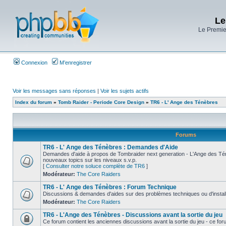
Le
Le Premier
Connexion
M’enregistrer
Voir les messages sans réponses
|
Voir les sujets actifs
Index du forum
»
Tomb Raider - Periode Core Design
»
TR6 - L' Ange des Ténèbres
Forums
TR6 - L' Ange des Ténèbres : Demandes d'Aide
Demandes d'aide à propos de Tombraider next generation - L'Ange des Tén
nouveaux topics sur les niveaux s.v.p.
[
Consulter notre soluce complète de TR6
]
Modérateur:
The Core Raiders
TR6 - L' Ange des Ténèbres : Forum Technique
Discussions & demandes d'aides sur des problèmes techniques ou d'install
Modérateur:
The Core Raiders
TR6 - L'Ange des Ténèbres - Discussions avant la sortie du jeu
Ce forum contient les anciennes discussions avant la sortie du jeu - ce fo