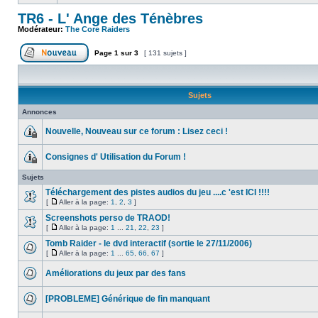
TR6 - L' Ange des Ténèbres
Modérateur:
The Core Raiders
Page
1
sur
3
[ 131 sujets ]
Sujets
Annonces
Nouvelle, Nouveau sur ce forum : Lisez ceci !
Consignes d' Utilisation du Forum !
Sujets
Téléchargement des pistes audios du jeu ....c 'est ICI !!!!
[
Aller à la page:
1
,
2
,
3
]
Screenshots perso de TRAOD!
[
Aller à la page:
1
...
21
,
22
,
23
]
Tomb Raider - le dvd interactif (sortie le 27/11/2006)
[
Aller à la page:
1
...
65
,
66
,
67
]
Améliorations du jeux par des fans
[PROBLEME] Générique de fin manquant