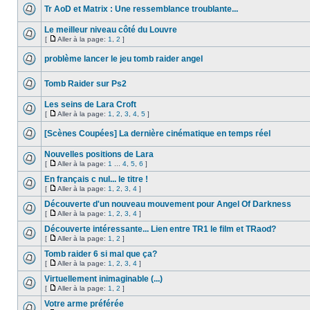
Tr AoD et Matrix : Une ressemblance troublante...
Le meilleur niveau côté du Louvre
[
Aller à la page:
1
,
2
]
problème lancer le jeu tomb raider angel
Tomb Raider sur Ps2
Les seins de Lara Croft
[
Aller à la page:
1
,
2
,
3
,
4
,
5
]
[Scènes Coupées] La dernière cinématique en temps réel
Nouvelles positions de Lara
[
Aller à la page:
1
...
4
,
5
,
6
]
En français c nul... le titre !
[
Aller à la page:
1
,
2
,
3
,
4
]
Découverte d'un nouveau mouvement pour Angel Of Darkness
[
Aller à la page:
1
,
2
,
3
,
4
]
Découverte intéressante... Lien entre TR1 le film et TRaod?
[
Aller à la page:
1
,
2
]
Tomb raider 6 si mal que ça?
[
Aller à la page:
1
,
2
,
3
,
4
]
Virtuellement inimaginable (...)
[
Aller à la page:
1
,
2
]
Votre arme préférée