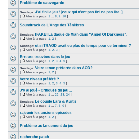
Problême de sauvegarde
J'ai fini le jeu ! [ceux qui n'ont pas fini ne pas lire..]
Sondage:
[
Aller à la page:
1
...
8
,
9
,
10
]
Soundtrack de L'Ange des Ténèbres
[FAKE] La dague de Xian dans "Angel Of Darkness".
Sondage:
[
Aller à la page:
1
,
2
]
et si TRAOD avait eu plus de temps pour ce terminer ?
Sondage:
[
Aller à la page:
1
,
2
,
3
]
Erreurs trouvées dans le jeu
[
Aller à la page:
1
,
2
,
3
,
4
,
5
]
Votre tenue préferée dans AOD?
Sondage:
[
Aller à la page:
1
,
2
]
Votre niveau préféré ?
[
Aller à la page:
1
,
2
,
3
,
4
,
5
]
J'y ai joué - Critiques du jeu ...
[
Aller à la page:
1
...
22
,
23
,
24
]
Le couple Lara & Kurtis
Sondage:
[
Aller à la page:
1
...
7
,
8
,
9
]
rajeunir les anciens episodes
[
Aller à la page:
1
,
2
]
Problème au lancement du jeu
recherche patch