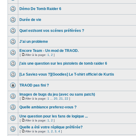
Démo De Tomb Raider 6
Durée de vie
Quel est/sont vos scénes préfèrées ?
J'ai un probleme
Encore Team - Un mod de TRAOD.
[
Aller à la page:
1
,
2
]
j'ais une question sur les pistolets de tomb raider 6
[Le Saviez-vous ?][Goodies] Le T-shirt officiel de Kurtis
TRAOD pas fini ?
Images de bugs du jeu (avec ou sans patch)
[
Aller à la page:
1
...
20
,
21
,
22
]
Quelle ambiance preferez-vous ?
Une question pour les fans de logique ...
[
Aller à la page:
1
,
2
]
Quelle a été votre réplique préférée?
[
Aller à la page:
1
,
2
,
3
,
4
]