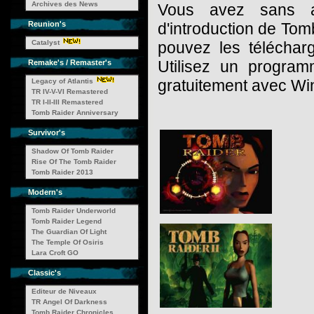
Archives des News
Vous avez sans a
Reunion's
d'introduction de To
Catalyst
pouvez les téléchar
Utilisez un progra
Remake's / Remaster's
gratuitement avec Wi
Legacy of Atlantis
TR IV-V-VI Remastered
TR I-II-III Remastered
Tomb Raider Anniversary
Survivor's
Shadow Of Tomb Raider
Rise Of The Tomb Raider
Tomb Raider 2013
Modern's
Tomb Raider Underworld
Tomb Raider Legend
The Guardian Of Light
The Temple Of Osiris
Lara Croft GO
Classic's
Editeur de Niveaux
TR Angel Of Darkness
Tomb Raider Chronicles