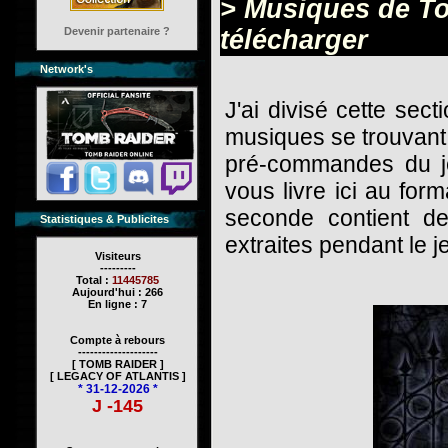
> Musiques de To
Devenir partenaire ?
télécharger
Network's
J'ai divisé cette sect
musiques se trouvant
pré-commandes du j
vous livre ici au for
seconde contient de
Statistiques & Publicites
extraites pendant le j
Visiteurs
---------
Total :
11445785
Aujourd'hui : 266
En ligne : 7
Compte à rebours
--------------------
[ TOMB RAIDER ]
[ LEGACY OF ATLANTIS ]
* 31-12-2026 *
J -145