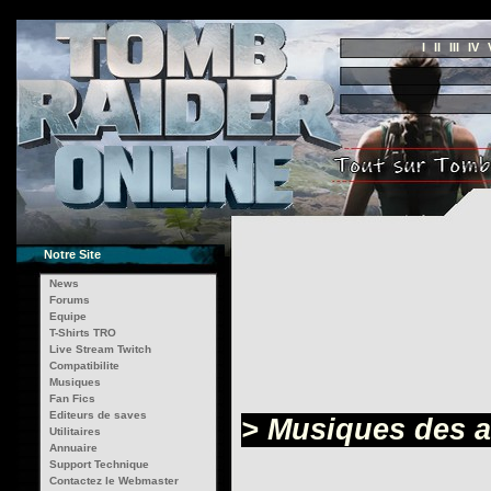
I
II
III
IV
Notre Site
News
Forums
Equipe
T-Shirts TRO
Live Stream Twitch
Compatibilite
Musiques
Fan Fics
Editeurs de saves
> Musiques des a
Utilitaires
Annuaire
Support Technique
Contactez le Webmaster