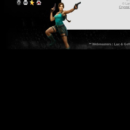
© 
© Lar
Crysta
** Webmasters : Luc & Gef8