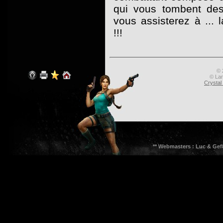
qui vous tombent des
vous assisterez à ... 
!!!
© 
© Lar
Crysta
** Webmasters : Luc & Gef8