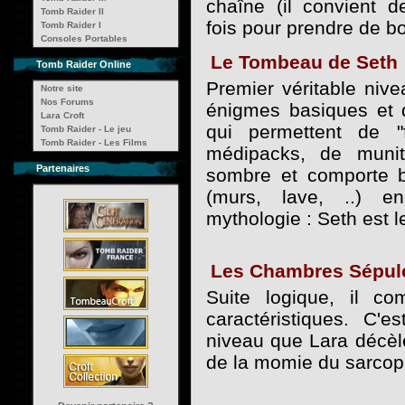
chaîne (il convient de
Tomb Raider II
fois pour prendre de b
Tomb Raider I
Consoles Portables
Le Tombeau de Seth 
Tomb Raider Online
Premier véritable nive
Notre site
Nos Forums
énigmes basiques et
Lara Croft
qui permettent de "
Tomb Raider - Le jeu
Tomb Raider - Les Films
médipacks, de muniti
Partenaires
sombre et comporte 
(murs, lave, ..) e
mythologie : Seth est l
Les Chambres Sépulc
Suite logique, il c
caractéristiques. C'
niveau que Lara décèle
de la momie du sarcop