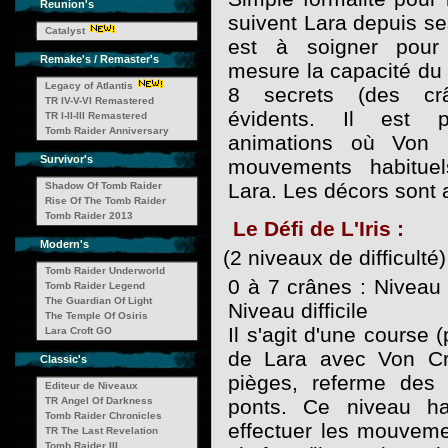
Reunion's
suivent Lara depuis se
Catalyst
est à soigner pour 
Remake's / Remaster's
mesure la capacité du j
Legacy of Atlantis
8 secrets (des cr
TR IV-V-VI Remastered
évidents. Il est 
TR I-II-III Remastered
Tomb Raider Anniversary
animations où Von 
Survivor's
mouvements habitue
Lara. Les décors sont 
Shadow Of Tomb Raider
Rise Of The Tomb Raider
Tomb Raider 2013
Le Défi de L'Iris :
Modern's
(2 niveaux de difficulté)
Tomb Raider Underworld
0 à 7 crânes : Niveau 
Tomb Raider Legend
The Guardian Of Light
Niveau difficile
The Temple Of Osiris
Il s'agit d'une course 
Lara Croft GO
de Lara avec Von Cro
Classic's
pièges, referme des
Editeur de Niveaux
TR Angel Of Darkness
ponts. Ce niveau ha
Tomb Raider Chronicles
effectuer les mouveme
TR The Last Revelation
Tomb Raider III