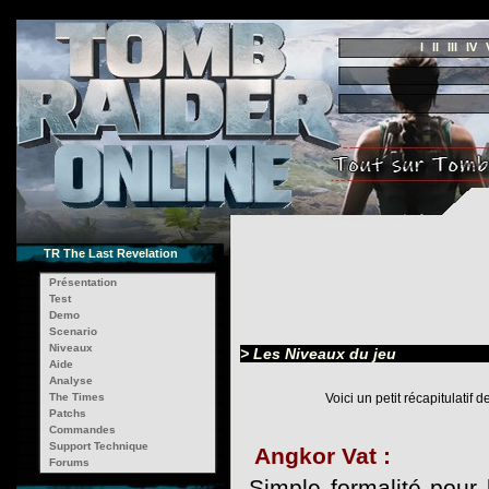
I
II
III
IV
TR The Last Revelation
Présentation
Test
Demo
Scenario
Niveaux
> Les Niveaux du jeu
Aide
Analyse
The Times
Voici un petit récapitulati
Patchs
Commandes
Support Technique
Angkor Vat :
Forums
Simple formalité pour 