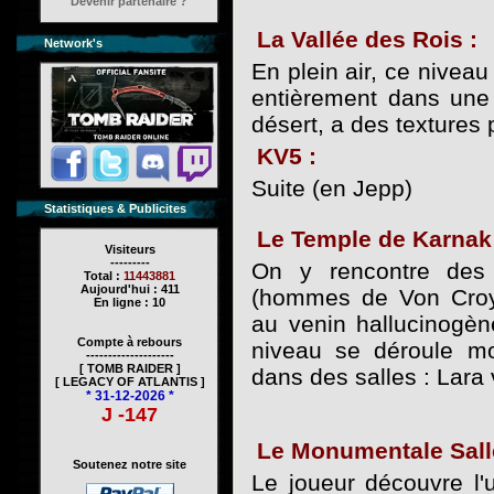
Devenir partenaire ?
La Vallée des Rois :
Network's
En plein air, ce nivea
entièrement dans une 
désert, a des textures 
KV5 :
Suite (en Jepp)
Statistiques & Publicites
Le Temple de Karnak
Visiteurs
---------
On y rencontre des
Total :
11443881
Aujourd'hui : 411
(hommes de Von Croy
En ligne : 10
au venin hallucinogèn
Compte à rebours
niveau se déroule moi
--------------------
[ TOMB RAIDER ]
dans des salles : Lara 
[ LEGACY OF ATLANTIS ]
* 31-12-2026 *
J -147
Le Monumentale Sall
Soutenez notre site
Le joueur découvre l'